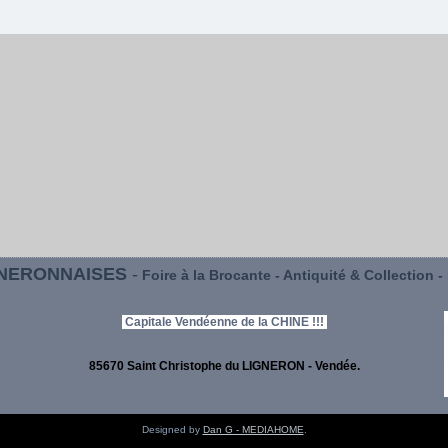
GNERONNAISES
-
Foire à la Brocante - Antiquité & Collection -
Capitale Vendéenne de la CHINE !!!
85670 Saint Christophe du LIGNERON - Vendée.
Designed by
Dan G - MEDIAHOME
.